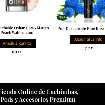
echable Oxbar G600 Mango
Pod Desechable Blue Razz
Peach Watermelon
Añadir al carrito
Añadir al carrito
9,95
€
6,90
€
Tienda Online de Cachimbas,
Pods y Accesorios Premium