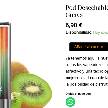
Oxbar
Pod Desechable
G600
Guava
Kiwi
Passionfruit
6,90
€
Guava
Disponibilidad:
Hay exis
cantidad
Añadir al carrito
Ya tenemos aquí la nue
todos los vapeadores t
atractivo y una tecnol
mejor
en cada una de la
la posibilidad de disfru