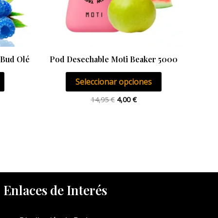
se
pueden
elegir
en
la
 Bud Olé
Pod Desechable Moti Beaker 5000
página
Seleccionar opciones
de
producto
14,95
€
4,00
€
Enlaces de Interés