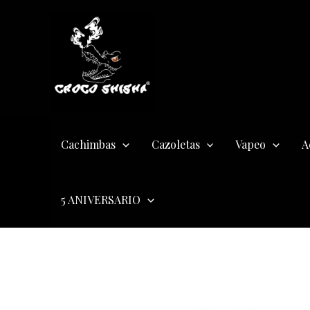
Ir
al
contenido
Cachimbas
Cazoletas
Vapeo
A
5 ANIVERSARIO