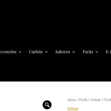
ccesorios
Carbón
Sabores
Packs
E-
Pod
Inicio
/
Pods
/
Oxbar
/ Pod
Desechable
Oxbar