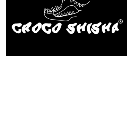
más Somos una tienda física y online especializada en la venta
de cachimbas, pods y accesorios premium.
Contamos con más de 4 años de experiencia en el sector y con
varios negocios adheridos a nuestra área de distribución.
Estamos ubicados en Paseo de Gala, 4, Illescas, 45200, Toledo.