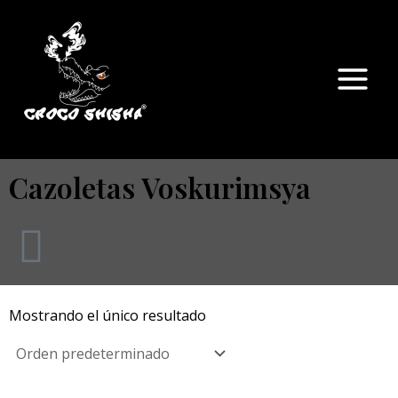
Ir
Main
al
Menu
contenido
Cazoletas Voskurimsya
Mostrando el único resultado