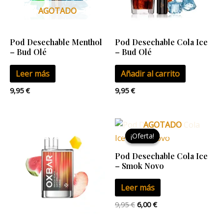
AGOTADO
Pod Desechable Menthol
Pod Desechable Cola Ice
– Bud Olé
– Bud Olé
Leer más
Añadir al carrito
9,95
€
9,95
€
El
El
AGOTADO
precio
precio
¡Oferta!
¡Oferta!
original
actual
era:
es:
Pod Desechable Cola Ice
9,95 €.
6,00 €.
– Smok Novo
Leer más
9,95
€
6,00
€