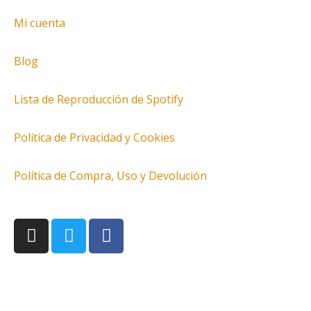
Mi cuenta
Blog
Lista de Reproducción de Spotify
Política de Privacidad y Cookies
Política de Compra, Uso y Devolución
I
T
F
n
w
a
s
i
c
t
t
e
a
t
b