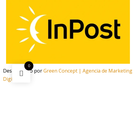
0
Desarrollado por
Green Concept | Agencia de Marketing
Digital
¿Necesitas ayuda?
Escanea el código
Funciona gracias a Green Concept
¡Ahorra -73%! Este
Pod Desechable Moti Beaker 5000
puede
ser tuyo solo por
4,00 €
.