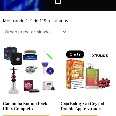
Mostrando 1–9 de 119 resultados
El
El
Este
precio
precio
¡Oferta!
producto
original
actual
era:
es:
tiene
99,95 €.
65,00 €.
múltiples
variantes.
Las
opciones
se
Cachimba Kumoji Pack
Caja Balmy Go Crystal
pueden
Ultra Completo
Double Apple x10uds
elegir