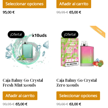
en
Seleccionar opciones
Añadir al carrito
la
95,00
€
99,95
€
65,00
€
página
de
El
El
El
El
producto
Este
precio
precio
precio
precio
¡Oferta!
¡Oferta!
pro
original
actual
original
actual
era:
es:
era:
es:
tien
99,95 €.
65,00 €.
99,00 €.
63,00 €.
múlt
vari
Las
opci
se
Caja Balmy Go Crystal
Caja Balmy Go Crystal
pue
Fresh Mint x10uds
Zero x10uds
eleg
en
Añadir al carrito
Seleccionar opciones
la
99,95
€
65,00
€
99,00
€
63,00
€
pág