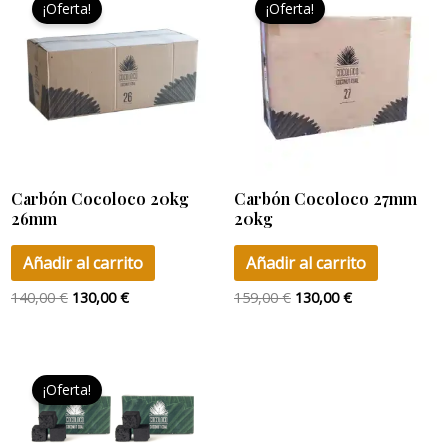
¡Oferta!
¡Oferta!
original
actual
original
actual
era:
es:
era:
es:
140,00 €.
130,00 €.
159,00 €.
130,00 €.
Carbón Cocoloco 20kg
Carbón Cocoloco 27mm
26mm
20kg
Añadir al carrito
Añadir al carrito
140,00
€
130,00
€
159,00
€
130,00
€
El
El
precio
precio
¡Oferta!
original
actual
era:
es:
31,80 €.
26,00 €.