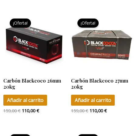
de
El
El
El
El
pro
precio
precio
precio
precio
¡Oferta!
¡Oferta!
original
actual
original
actual
era:
es:
era:
es:
159,00 €.
110,00 €.
159,00 €.
110,00 €.
Carbón Blackcoco 26mm
Carbón Blackcoco 27mm
20kg
20kg
Añadir al carrito
Añadir al carrito
159,00
€
110,00
€
159,00
€
110,00
€
El
El
El
El
precio
precio
precio
precio