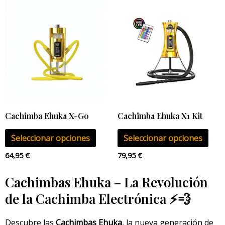
Este
Este
producto
pro
tiene
tien
múltiples
múlt
variantes.
vari
Las
Las
opciones
opci
se
se
pueden
pue
Cachimba Ehuka X-Go
Cachimba Ehuka X1 Kit
elegir
eleg
Seleccionar opciones
Seleccionar opciones
en
en
la
la
64,95
€
79,95
€
página
pág
Cachimbas Ehuka – La Revolución
de
de
de la Cachimba Electrónica ⚡💨
producto
pro
Descubre las
Cachimbas Ehuka
, la nueva generación de