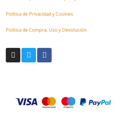
Política de Privacidad y Cookies
Política de Compra, Uso y Devolución
I
T
F
n
w
a
s
i
c
t
t
e
a
t
b
g
e
o
r
r
o
a
k
m