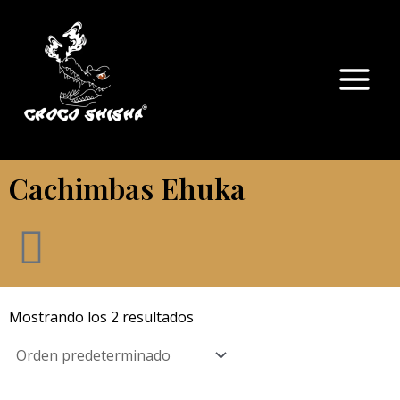
Ir
Main
al
Menu
contenido
Cachimbas Ehuka
Mostrando los 2 resultados