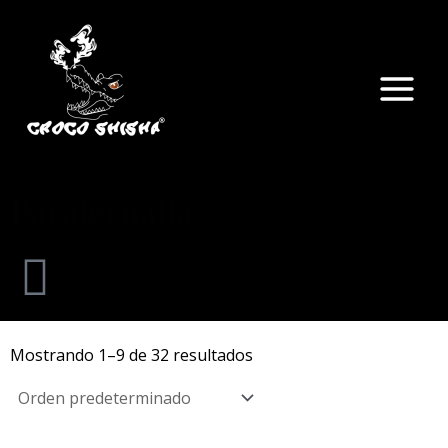
Ir
Main
al
Menu
contenido
Parafernalia
Mostrando 1–9 de 32 resultados