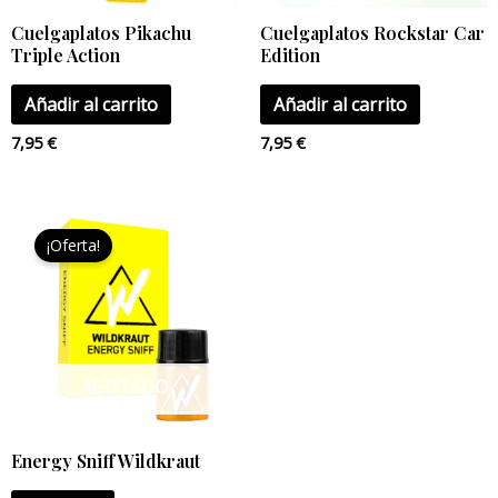
Cuelgaplatos Pikachu
Cuelgaplatos Rockstar Car
Triple Action
Edition
Añadir al carrito
Añadir al carrito
7,95
€
7,95
€
El
El
precio
precio
¡Oferta!
original
actual
era:
es:
25,00 €.
17,90 €.
AGOTADO
Energy Sniff Wildkraut