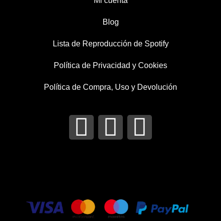
Mi cuenta
Blog
Lista de Reproducción de Spotify
Política de Privacidad y Cookies
Política de Compra, Uso y Devolución
I
T
F
n
w
a
s
i
c
t
t
e