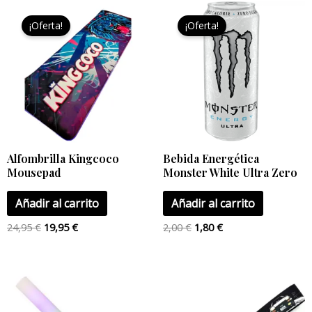
El
El
El
El
precio
precio
precio
precio
¡Oferta!
¡Oferta!
original
actual
original
actual
era:
es:
era:
es:
24,95 €.
19,95 €.
2,00 €.
1,80 €.
Alfombrilla Kingcoco
Bebida Energética
Mousepad
Monster White Ultra Zero
Añadir al carrito
Añadir al carrito
24,95
€
19,95
€
2,00
€
1,80
€