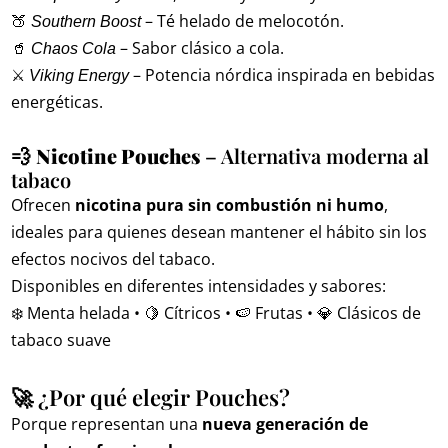
🍑
– Té helado de melocotón.
Southern Boost
🥤
– Sabor clásico a cola.
Chaos Cola
⚔️
– Potencia nórdica inspirada en bebidas
Viking Energy
energéticas.
💨
Nicotine Pouches
– Alternativa moderna al
tabaco
Ofrecen
nicotina pura sin combustión ni humo
,
ideales para quienes desean mantener el hábito sin los
efectos nocivos del tabaco.
Disponibles en diferentes intensidades y sabores:
❄️ Menta helada • 🍋 Cítricos • 🍉 Frutas • 💎 Clásicos de
tabaco suave
🚀 ¿Por qué elegir Pouches?
Porque representan una
nueva generación de