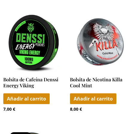
Bolsita de Cafeína Denssi
Bolsita de Nicotina Killa
Energy Viking
Cool Mint
Añadir al carrito
Añadir al carrito
7,00
€
8,00
€
Rango
Este
Est
de