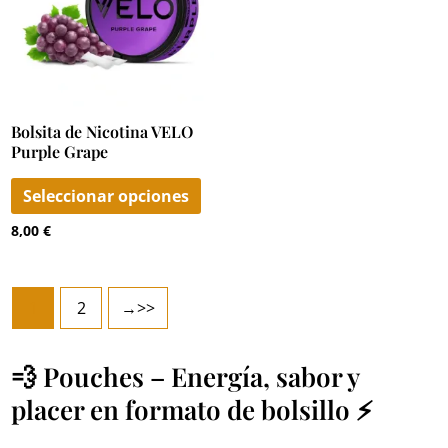
variantes.
Las
opciones
se
Bolsita de Nicotina VELO
pueden
Purple Grape
elegir
en
Seleccionar opciones
la
8,00
€
página
de
producto
1
2
→
💨 Pouches – Energía, sabor y
placer en formato de bolsillo ⚡