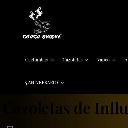
Ir
al
contenido
Cachimbas
Cazoletas
Vapeo
A
5 ANIVERSARIO
Cazoletas de Infl