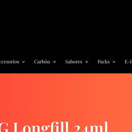
ccesorios
Carbón
Sabores
Packs
E-L
G Longfill 24ml