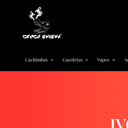
Ir
al
contenido
Cachimbas
Cazoletas
Vapeo
A
IV