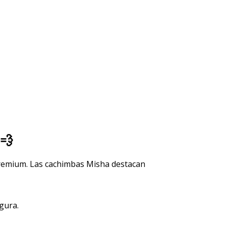
💨
premium. Las cachimbas
Misha
destacan
gura.