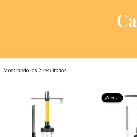
Ca
Mostrando los 2 resultados
Este
¡Oferta!
producto
tiene
múltiples
variantes.
Las