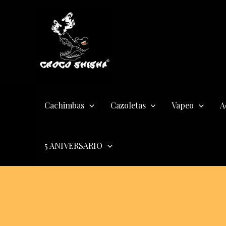
Ir
al
contenido
Cachimbas
Cazoletas
Vapeo
A
5 ANIVERSARIO