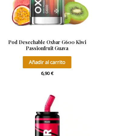
Pod Desechable Oxbar G600 Kiwi
Passionfruit Guava
Añadir al carrito
6,90
€
Este
producto
tiene
múltiples
variantes.
Las