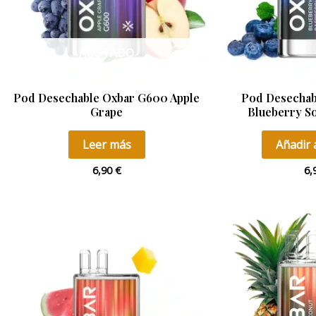
AGOTADO
Pod Desechable Oxbar G600 Apple
Pod Desechab
Grape
Blueberry S
Leer más
Añadir a
6,90
€
6,