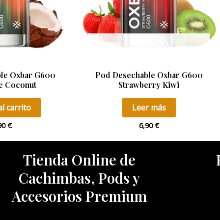
AGOTADO
le Oxbar G600
Pod Desechable Oxbar G600
e Coconut
Strawberry Kiwi
l carrito
Leer más
90
€
6,90
€
Tienda Online de
Cachimbas, Pods y
Accesorios Premium