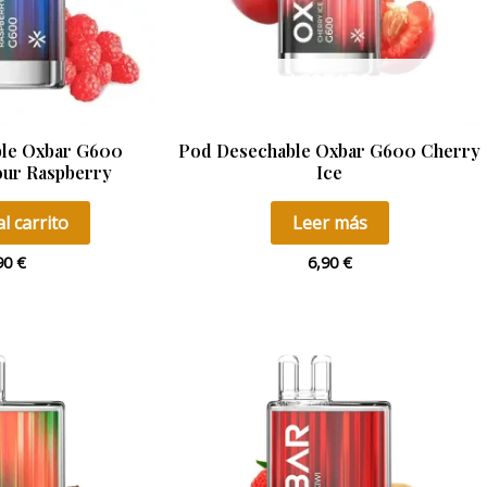
AGOTADO
le Oxbar G600
Pod Desechable Oxbar G600 Cherry
our Raspberry
Ice
l carrito
Leer más
90
€
6,90
€