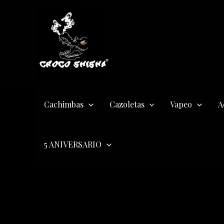
Ir
al
contenido
Cachimbas
Cazoletas
Vapeo
A
5 ANIVERSARIO