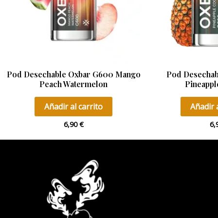
Pod Desechable Oxbar G600 Mango
Pod Desechab
Peach Watermelon
Pineappl
Añadir al carrito
Añadir a
6,90
€
6,