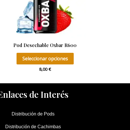
opciones
se
pueden
elegir
en
Pod Desechable Oxbar R600
la
página
Seleccionar opciones
de
8,00
€
producto
Enlaces de Interés
Distribución de Pods
Distribución de Cachimbas