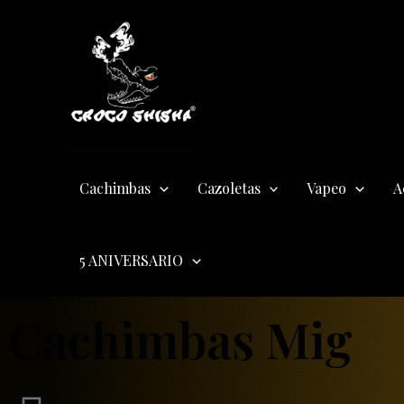
Ir
al
contenido
Cachimbas
Cazoletas
Vapeo
A
5 ANIVERSARIO
Cachimbas Mig