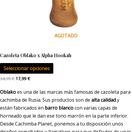
la
página
de
producto
AGOTADO
Cazoleta Oblako x Alpha Hookah
Seleccionar opciones
34,95
€
17,99
€
Oblako
es una de las marcas más famosas de cazoleta para
cachimba de Rusia. Sus productos son de
alta calidad
y
están fabricados en
barro blanco
con varias capas de
horneado que le dan ese tono marrón en la parte inferior.
Desde Cachimba Planet, ponemos a tu disposición unos
diseños esmaltados y llamativos para que disfrutes de unas