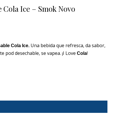
ual
 Cola Ice – Smok Novo
0 €.
Una bebida que refresca, da sabor,
ble Cola Ice.
te pod desechable, se vapea. ¡I Love
!
Cola