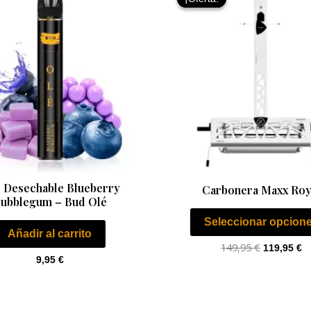
original
ac
era:
es
149,95 €.
11
 Desechable Blueberry
Carbonera Maxx Roy
ubblegum – Bud Olé
Seleccionar opcion
Añadir al carrito
149,95
€
119,95
€
9,95
€