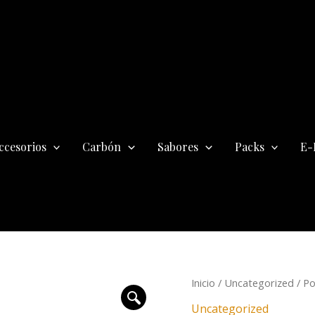
ccesorios
Carbón
Sabores
Packs
E-
El
El
Inicio
/
Uncategorized
/ Po
precio
pre
Uncategorized