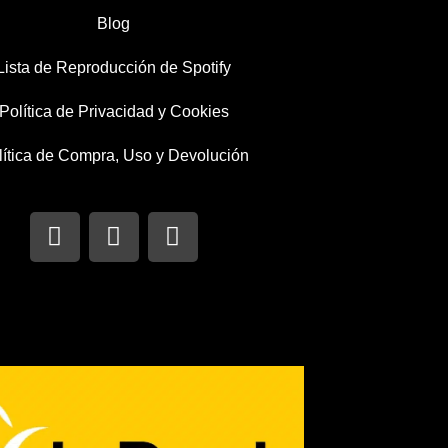
Blog
Lista de Reproducción de Spotify
Política de Privacidad y Cookies
lítica de Compra, Uso y Devolución
I
T
F
n
w
a
s
i
c
t
t
e
a
t
b
g
e
o
r
r
o
a
k
m