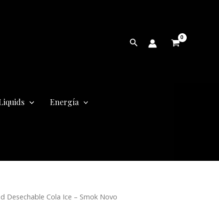
Buscar
Liquids
Energía
d Desechable Cola Ice – Smok Novo
cio