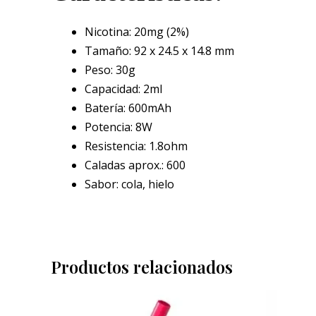
Nicotina: 20mg (2%)
Tamaño: 92 x 24.5 x 14.8 mm
Peso: 30g
Capacidad: 2ml
Batería: 600mAh
Potencia: 8W
Resistencia: 1.8ohm
Caladas aprox.: 600
Sabor: cola, hielo
Productos relacionados
Este