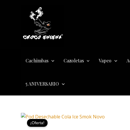
Ir
al
contenido
Cachimbas
Cazoletas
Vapeo
A
5 ANIVERSARIO
¡Oferta!