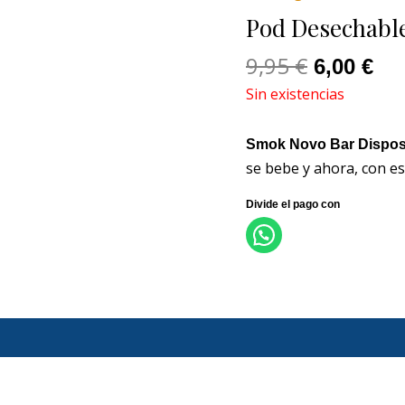
original
act
Pod Desechable
era:
es:
9,95 €.
6,0
9,95
€
6,00
€
Sin existencias
Smok Novo Bar Disposa
se bebe y ahora, con es