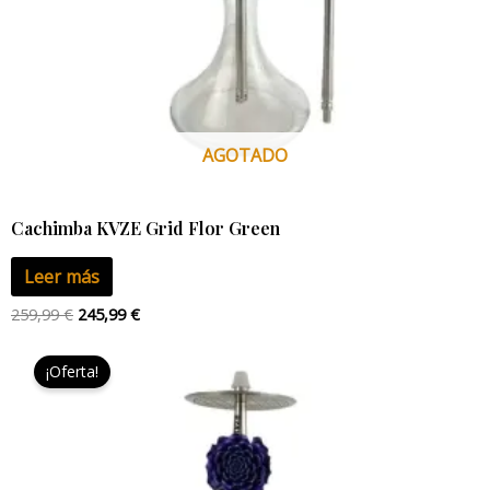
AGOTADO
Cachimba KVZE Grid Flor Green
Leer más
259,99
€
245,99
€
El
El
precio
precio
¡Oferta!
original
actual
era:
es:
259,99 €.
245,99 €.