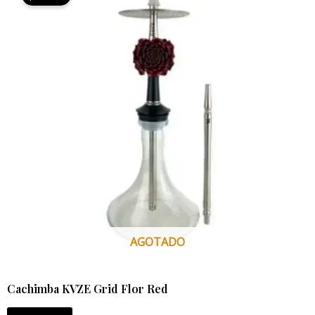
original
actual
era:
es:
259,99 €.
245,99 €.
AGOTADO
Cachimba KVZE Grid Flor Red