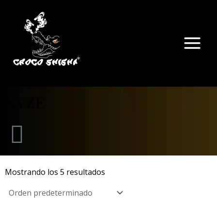
Ir
Main
al
Menu
contenido
KVZE
Mostrando los 5 resultados