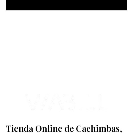
más Somos una tienda física y online especializada en la venta
de cachimbas, pods y accesorios premium.
Contamos con más de 4 años de experiencia en el sector y con
varios negocios adheridos a nuestra área de distribución.
Estamos ubicados en Paseo de Gala, 4, Illescas, 45200, Toledo.
Tienda Online de Cachimbas,