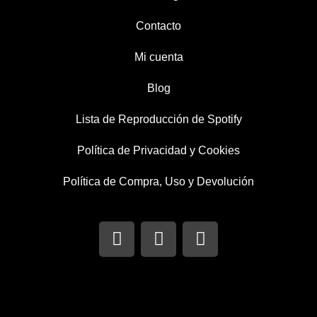
Contacto
Mi cuenta
Blog
Lista de Reproducción de Spotify
Política de Privacidad y Cookies
Política de Compra, Uso y Devolución
I
T
F
n
w
a
s
i
c
t
t
e
a
t
b