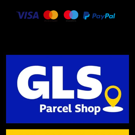
g
e
o
r
r
o
a
k
m