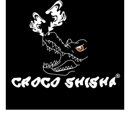
más Somos una tienda física y online especializada en la venta
de cachimbas, pods y accesorios premium.