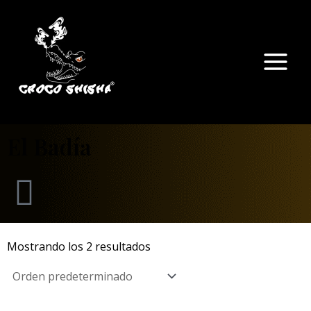
Ir
Main
al
Menu
contenido
El Badía
Mostrando los 2 resultados