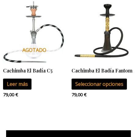
Este
pro
tien
múlt
vari
Las
AGOTADO
opci
se
pue
Cachimba El Badía C5
Cachimba El Badía Fantom
eleg
Leer más
Seleccionar opciones
en
la
79,00
€
79,00
€
pág
de
pro