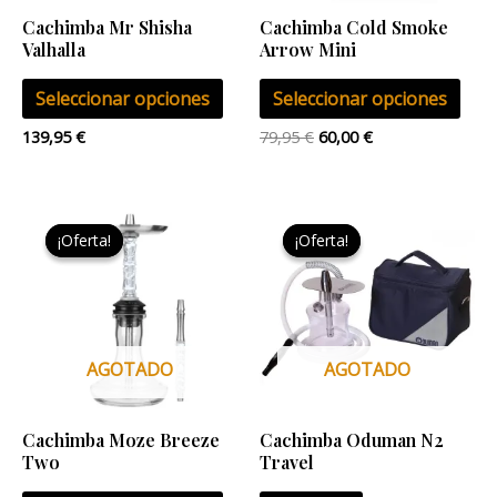
se
se
Cachimba Mr Shisha
Cachimba Cold Smoke
pueden
pue
Valhalla
Arrow Mini
elegir
eleg
Seleccionar opciones
Seleccionar opciones
en
en
la
la
139,95
€
79,95
€
60,00
€
página
pág
de
de
El
El
El
El
Este
producto
pro
precio
precio
precio
precio
¡Oferta!
¡Oferta!
¡Oferta!
¡Oferta!
producto
original
actual
original
actual
era:
es:
era:
es:
tiene
149,99 €.
129,99 €.
79,95 €.
55,00 €.
múltiples
variantes.
Las
AGOTADO
AGOTADO
opciones
se
Cachimba Moze Breeze
Cachimba Oduman N2
pueden
Two
Travel
elegir