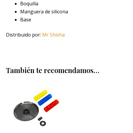
Boquilla
Manguera de silicona
Base
Distribuido por:
Mr Shisha
También te recomendamos…
Este
producto
tiene
múltiples
variantes.
Las
opciones