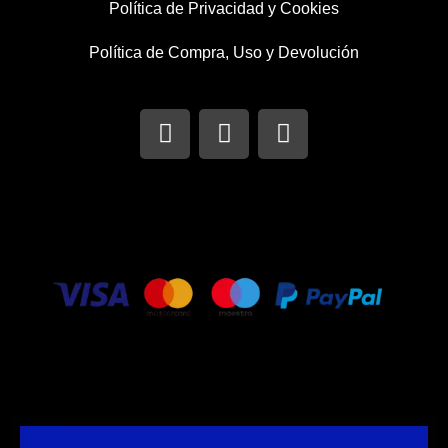
Política de Privacidad y Cookies
Política de Compra, Uso y Devolución
I
T
F
n
w
a
s
i
c
t
t
e
a
t
b
g
e
o
r
r
o
a
k
m