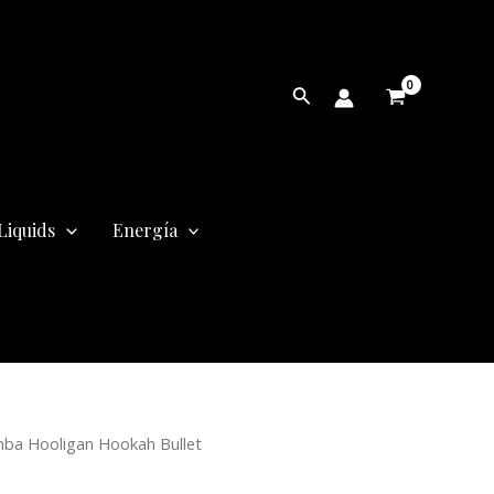
Buscar
Liquids
Energía
El
mba Hooligan Hookah Bullet
precio