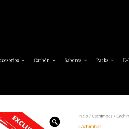
ccesorios
Carbón
Sabores
Packs
E-
El
Cachimba
Inicio
/
Cachimbas
/ Cachi
precio
Hooligan
Cachimbas