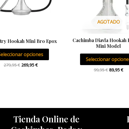
opciones
se
pueden
AGOTADO
elegir
en
Cachimba Diavla Hookah
la
ry Hookah Mini Bro Epox
Mini Model
página
Seleccionar opciones
de
Seleccionar opcione
producto
279,95
€
269,95
€
99,95
€
89,95
€
Tienda Online de