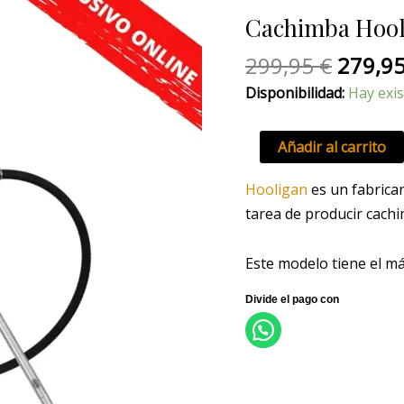
origina
Hookah
Cachimba Hool
era:
Bullet
299,95
cantidad
299,95
€
279,9
Disponibilidad:
Hay exis
Añadir al carrito
Hooligan
es un fabrica
tarea de producir cach
Este modelo tiene el má