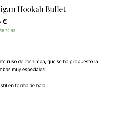
l
actual
igan Hookah Bullet
es:
 €.
279,95 €.
5
€
tencias
nte ruso de cachimba, que se ha propuesto la
imbas muy especiales.
stil en forma de bala.