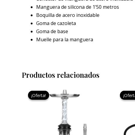
Manguera de silicona de 1’50 metros
Boquilla de acero inoxidable
Goma de cazoleta
Goma de base
Muelle para la manguera
Productos relacionados
El
El
Este
precio
precio
¡Oferta!
¡Oferta!
¡Ofert
¡Ofert
producto
original
actual
era:
es:
tiene
149,99 €.
129,99 €.
múltiples
variantes.
Las