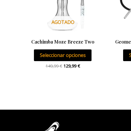
opciones
se
pueden
AGOTADO
elegir
en
la
Cachimba Moze Breeze Two
Geomet
página
Seleccionar opciones
de
producto
149,99
€
129,99
€