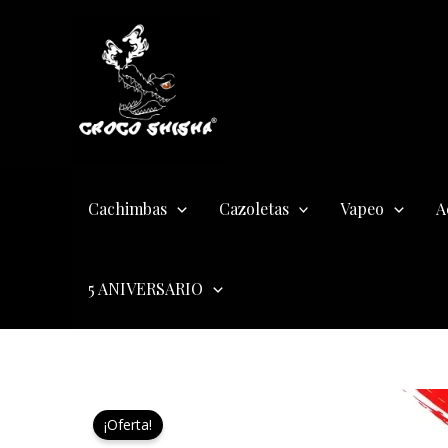
Ir
al
contenido
Cachimbas
Cazoletas
Vapeo
A
5 ANIVERSARIO
¡Oferta!