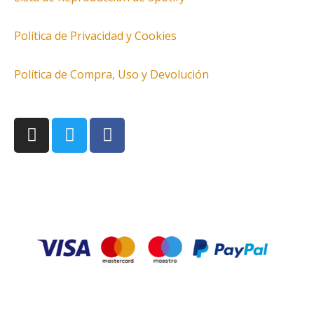
Política de Privacidad y Cookies
Política de Compra, Uso y Devolución
I
T
F
n
w
a
s
i
c
t
t
e
a
t
b
g
e
o
r
r
o
a
k
m