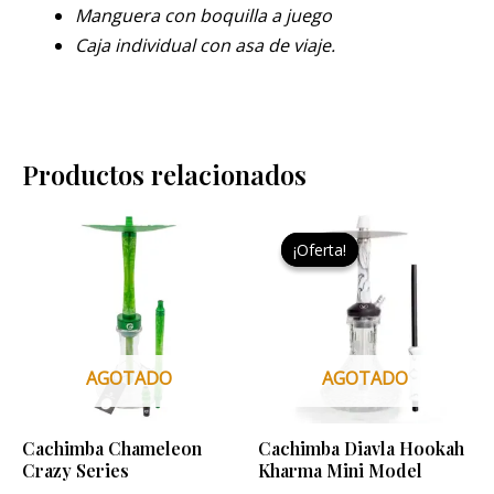
Manguera con boquilla a juego
Caja
individual con asa de viaje.
Productos relacionados
El
El
Este
Este
precio
precio
¡Oferta!
¡Oferta!
producto
pro
original
actual
era:
es:
tiene
tien
99,95 €.
89,95 €.
múltiples
múlt
variantes.
vari
Las
Las
AGOTADO
AGOTADO
opciones
opci
se
se
Cachimba Chameleon
Cachimba Diavla Hookah
pueden
pue
Crazy Series
Kharma Mini Model
elegir
eleg