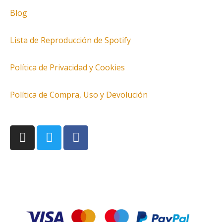
Blog
Lista de Reproducción de Spotify
Política de Privacidad y Cookies
Política de Compra, Uso y Devolución
I
T
F
n
w
a
s
i
c
t
t
e
a
t
b
g
e
o
r
r
o
a
k