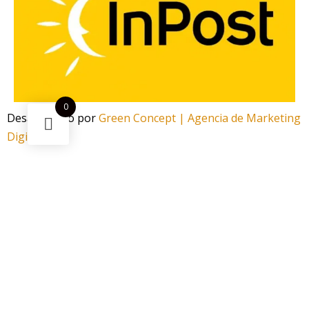
0
Desarrollado por
Green Concept | Agencia de Marketing
Digital
¿Necesitas ayuda?
Escanea el código
Funciona gracias a Green Concept
¡Este
Accesorios Mr Shisha Baby Pro
puede ser tuyo solo
por
29,95 €
!
Si tienes alguna duda, pregúntanos.
Abrir chat