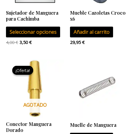
opciones
se
Sujetador de Manguera
Mueble Cazoletas Croco
pueden
para Cachimba
x6
elegir
Seleccionar opciones
Añadir al carrito
en
la
4,00
€
3,50
€
29,95
€
página
de
El
El
producto
precio
precio
¡Oferta!
¡Oferta!
original
actual
era:
es:
4,95 €.
3,75 €.
AGOTADO
Conector Manguera
Muelle de Manguera
Dorado