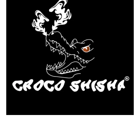
más Somos una tienda física y online especializada en la venta
de cachimbas, pods y accesorios premium.