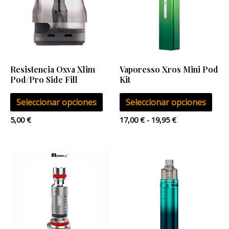
múltiples
múlt
hasta
19,95 €
variantes.
vari
Las
Las
opciones
opci
se
se
Resistencia Oxva Xlim
Vaporesso Xros Mini Pod
pueden
pue
Pod/Pro Side Fill
Kit
elegir
eleg
Seleccionar opciones
Seleccionar opciones
en
en
la
la
5,00
€
17,00
€
-
19,95
€
página
pág
de
de
Este
producto
pro
pro
tien
múlt
vari
Las