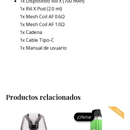
1x Dispositivo Riil X (700 mAh)
1x Riil X Pod (2.0 ml)
1x Mesh Coil AF 0.6Ω
1x Mesh Coil AF 1.0Ω
1x Cadena
1x Cable Tipo-C
1x Manual de usuario
Productos relacionados
Rango
Este
Este
de
¡Oferta!
¡Oferta!
producto
pro
precios:
desde
tiene
tien
17,00 €