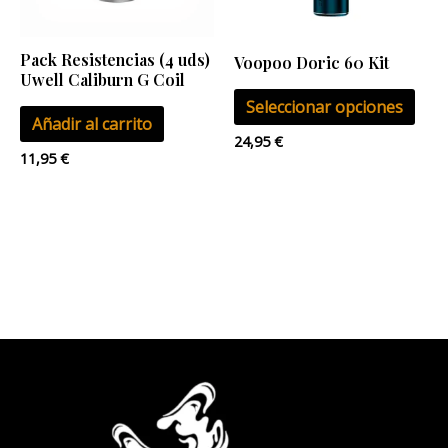
opci
se
Pack Resistencias (4 uds)
Voopoo Doric 60 Kit
pue
Uwell Caliburn G Coil
eleg
Seleccionar opciones
Añadir al carrito
en
24,95
€
la
11,95
€
pág
de
pro