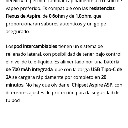
del
Riil X
te permite cambiar rápidamente a tu estilo de
vapeo preferido. Es compatible con las
resistencias
Flexus de Aspire
, de
0.6ohm
y de
1.0ohm
, que
proporcionarán sabores autenticos y un golpe
asegurado.
Los
pod intercambiables
tienen un sistema de
rellenado lateral, con posibilidad de tener bajo control
el nivel de tu e-líquido. Es alimentado por una
batería
de 700 mAh integrada
, que con la carga
USB
Tipo-C de
2A
se cargará rápidamente por completo en
20
minutos
. No hay que olvidar el
Chipset Aspire ASP,
con
diferentes ajustes de protección para la seguridad de
tu pod.