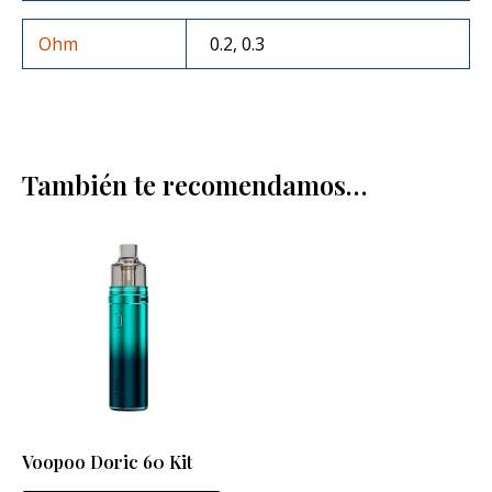
Ohm
0.2, 0.3
También te recomendamos…
Este
producto
tiene
múltiples
variantes.
Las
opciones
se
Voopoo Doric 60 Kit
pueden