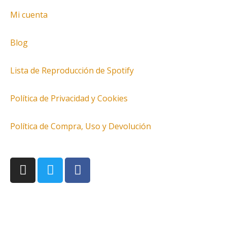
Mi cuenta
Blog
Lista de Reproducción de Spotify
Política de Privacidad y Cookies
Política de Compra, Uso y Devolución
I
T
F
n
w
a
s
i
c
t
t
e
a
t
b
g
e
o