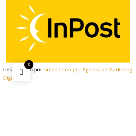
0
Desarrollado por
Green Concept | Agencia de Marketing
Digital
¿Necesitas ayuda?
Escanea el código
Funciona gracias a Green Concept
¡Ahorra -13%! Este
Resistencia Voopoo PnP VM
puede ser
tuyo solo por
3,50 €
.