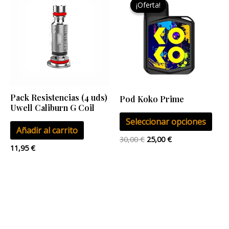
¡Oferta!
¡Oferta!
pro
original
actual
era:
es:
tien
30,00 €.
25,00 €.
múlt
vari
Las
opci
se
Pack Resistencias (4 uds)
Pod Koko Prime
pue
Uwell Caliburn G Coil
eleg
Seleccionar opciones
Añadir al carrito
en
30,00
€
25,00
€
la
11,95
€
pág
de
pro