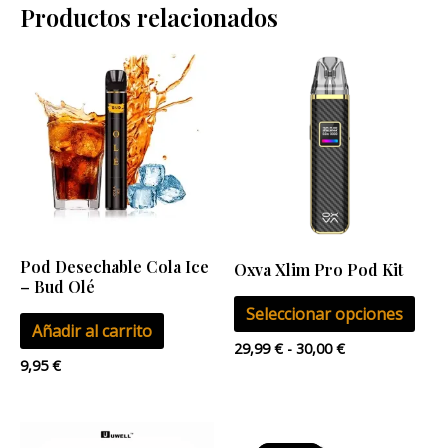
Productos relacionados
Rango
Este
de
pro
precios:
desde
tien
29,99 €
múlt
hasta
30,00 €
vari
Las
opci
se
Pod Desechable Cola Ice
Oxva Xlim Pro Pod Kit
pue
– Bud Olé
eleg
Seleccionar opciones
Añadir al carrito
en
29,99
€
-
30,00
€
la
9,95
€
pág
de
El
El
Este
pro
precio
precio