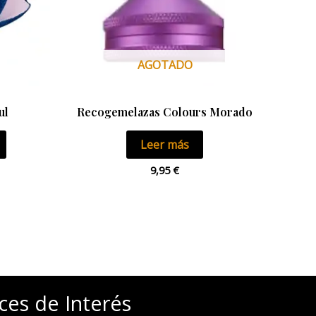
AGOTADO
ul
Recogemelazas Colours Morado
Leer más
9,95
€
ces de Interés