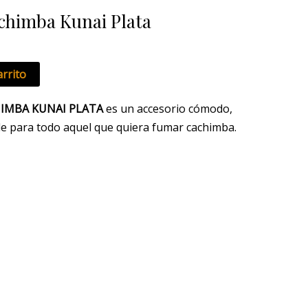
ual
chimba Kunai Plata
9 €.
arrito
HIMBA KUNAI PLATA
es un accesorio cómodo,
le para todo aquel que quiera fumar cachimba.