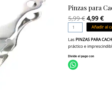
original
act
Cachimba
Pinzas para Ca
era:
es:
Kunai
5,99 €.
4,9
Plata
5,99
€
4,99
€
cantidad
Añadir al c
Las
PINZAS PARA CAC
práctico e imprescindib