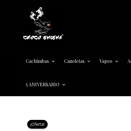
Ir
al
contenido
Cachimbas
Cazoletas
Vapeo
A
5 ANIVERSARIO
¡Oferta!