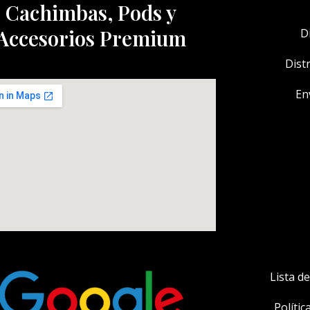
Cachimbas, Pods y
Accesorios Premium
D
Dist
En
Lista d
Polític