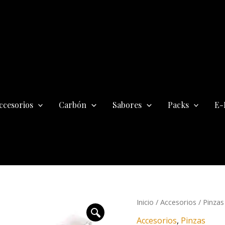
ccesorios
Carbón
Sabores
Packs
E-
El
El
Pinzas
Inicio
/
Accesorios
/
Pinzas
precio
pre
para
Accesorios
,
Pinzas