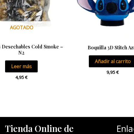
AGOTADO
s Desechables Cold Smoke –
Boquilla 3D Stitch Az
N2
Añadir al carrito
Leer más
9,95
€
4,95
€
Tienda Online de
Enla