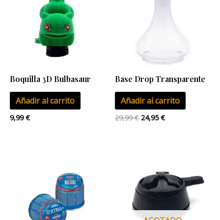
era:
es:
29,99 €.
24,95 €.
Boquilla 3D Bulbasaur
Base Drop Transparente
Añadir al carrito
Añadir al carrito
9,99
€
29,99
€
24,95
€