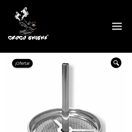
Ir
Main
al
Menu
contenido
El
El
Screen
precio
precio
¡Oferta!
Completo
original
actual
cantidad
era:
es:
9,95 €.
7,75 €.