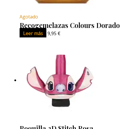
Agotado
Recogemelazas Colours Dorado
Leer más
9,95
€
Boquilla 3D Stitch Rosa