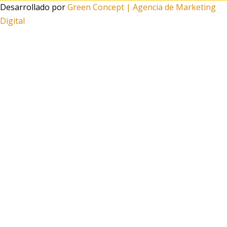
Desarrollado por
Green Concept | Agencia de Marketing
Digital
Tu carrito
0
Aún no agregaste productos
Seguir viendo
0
¿Necesitas ayuda?
Escanea el código
Funciona gracias a Green Concept
¡Este
Boquillas Desechables Cold Smoke - N2
puede ser
tuyo solo por
4,95 €
!
Si tienes alguna duda, pregúntanos.
Abrir chat