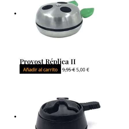
Provost Réplica II
Añadir al carrito
9,95
€
5,00
€