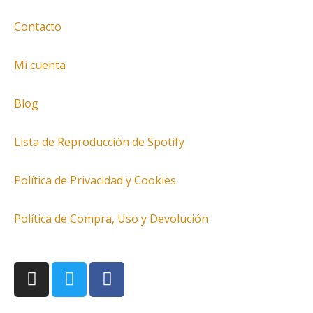
Contacto
Mi cuenta
Blog
Lista de Reproducción de Spotify
Política de Privacidad y Cookies
Política de Compra, Uso y Devolución
I
T
F
n
w
a
s
i
c