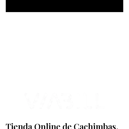
más Somos una tienda física y online especializada en la venta
de cachimbas, pods y accesorios premium.
Contamos con más de 4 años de experiencia en el sector y con
varios negocios adheridos a nuestra área de distribución.
Estamos ubicados en Paseo de Gala, 4, Illescas, 45200, Toledo.
Tienda Online de Cachimbas,