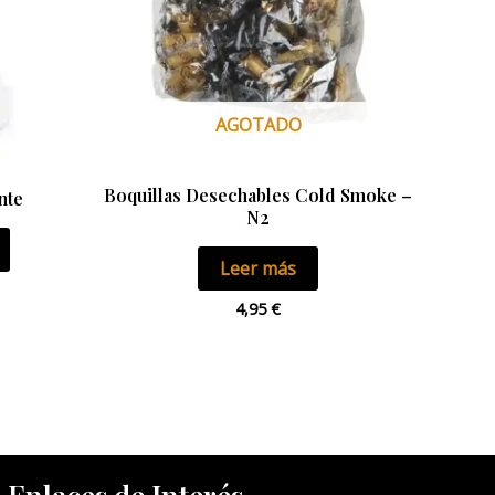
AGOTADO
Boquillas Desechables Cold Smoke –
nte
N2
Leer más
4,95
€