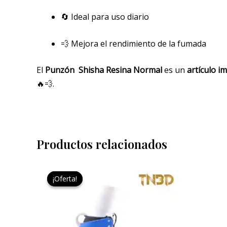
🔄 Ideal para uso diario
💨 Mejora el rendimiento de la fumada
El
Punzón Shisha
Resina Normal
es un
artículo i
🔥💨.
Productos relacionados
El
El
precio
precio
¡Oferta!
¡Oferta!
original
actual
era:
es:
9,95 €.
7,50 €.