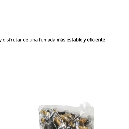
 y disfrutar de una fumada
más estable y eficiente
cio
ual
95 €.