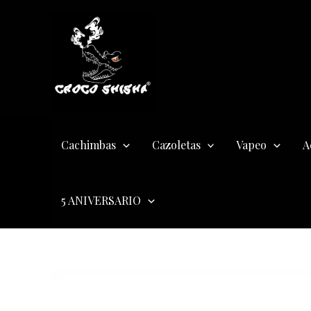
Ir
al
contenido
Cachimbas
Cazoletas
Vapeo
A
5 ANIVERSARIO