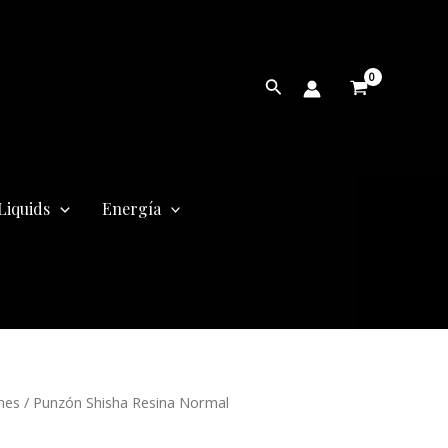
Buscar
Liquids
Energía
nes
/ Punzón Shisha Resina Normal