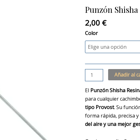
Resina
Punzón Shisha
Normal
cantidad
2,00
€
Color
Añadir al c
El
Punzón Shisha Resi
para cualquier cachimbe
tipo Provost
. Su funció
forma rápida, precisa 
del aire y una mejor ges