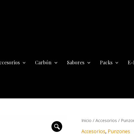
ccesorios
Carbón
Sabores
Packs
E-
Punzón
Inicio
/
Accesorios
/
Punzo
Shisha
Accesorios
,
Punzones