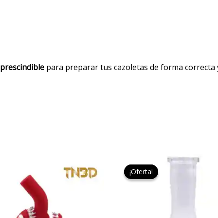
mprescindible
para preparar tus cazoletas de forma correcta
El
El
precio
pre
¡Oferta!
¡Oferta!
original
act
era:
es:
29,99 €.
24,