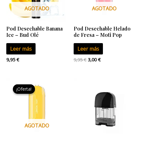
AGOTADO
AGOTADO
Pod Desechable Banana
Pod Desechable Helado
Ice – Bud Olé
de Fresa – Moti Pop
Leer más
Leer más
9,95
€
9,95
€
3,00
€
El
El
precio
precio
¡Oferta!
¡Oferta!
original
actual
era:
es:
9,95 €.
3,00 €.
AGOTADO