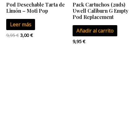
Pod Desechable Tarta de
Pack Cartuchos (2uds)
Limón – Moti Pop
Uwell Caliburn G Empty
Pod Replacement
Leer más
Añadir al carrito
9,95
€
3,00
€
9,95
€