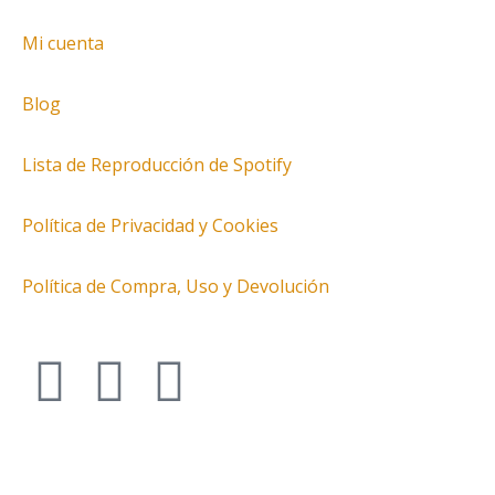
Mi cuenta
Blog
Lista de Reproducción de Spotify
Política de Privacidad y Cookies
Política de Compra, Uso y Devolución
I
T
F
n
w
a
s
i
c