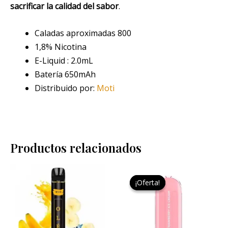
sacrificar la calidad del sabor
.
Caladas aproximadas 800
1,8% Nicotina
E-Liquid : 2.0mL
Batería 650mAh
Distribuido por:
Moti
Productos relacionados
El
El
precio
precio
¡Oferta!
¡Oferta!
original
actual
era:
es:
9,95 €.
3,00 €.