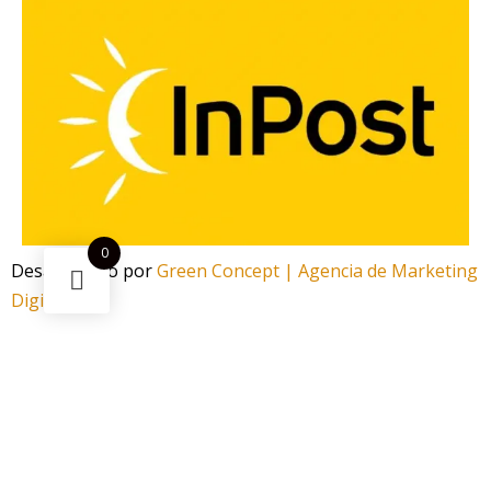
0
Desarrollado por
Green Concept | Agencia de Marketing
Digital
¿Necesitas ayuda?
Escanea el código
Funciona gracias a Green Concept
¡Ahorra -80%! Este
Caja Pod Desechable Moti Pop Exotic
Fusion x10uds
puede ser tuyo solo por
20,00 €
.