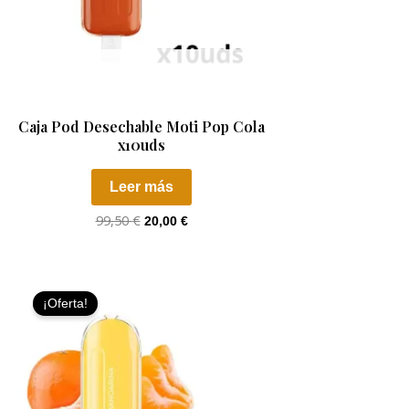
AGOTADO
Caja Pod Desechable Moti Pop Cola
x10uds
Leer más
99,50
€
20,00
€
El
El
precio
precio
¡Oferta!
original
actual
era:
es:
99,50 €.
20,00 €.