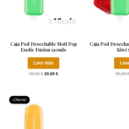
AGOTADO
AGO
Caja Pod Desechable Moti Pop
Caja Pod Desecha
Exotic Fusion x10uds
Kiwi 
Leer más
Lee
99,50
€
99,50
20,00
€
El
El
precio
precio
¡Oferta!
original
actual
era:
es:
99,50 €.
20,00 €.