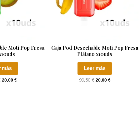
TADO
AGOTADO
ble Moti Pop Fresa
Caja Pod Desechable Moti Pop Fresa
x10uds
Plátano x10uds
r más
Leer más
€
99,50
€
20,00
€
20,00
€