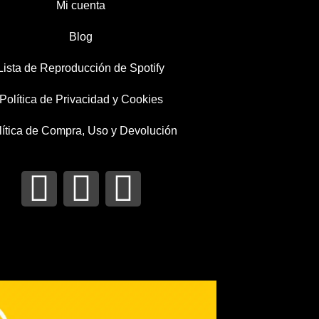
Mi cuenta
Blog
Lista de Reproducción de Spotify
Política de Privacidad y Cookies
lítica de Compra, Uso y Devolución
I
T
F
n
w
a
s
i
c
t
t
e