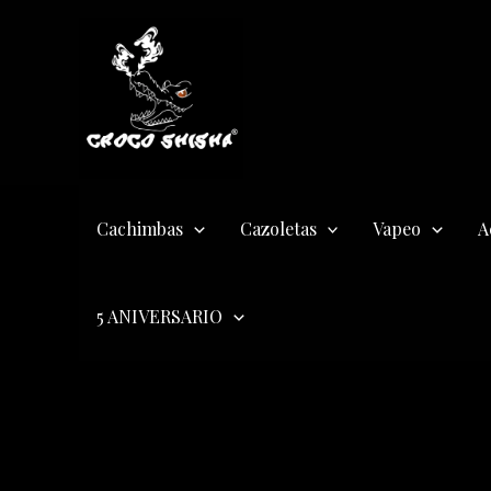
Ir
al
contenido
Cachimbas
Cazoletas
Vapeo
A
5 ANIVERSARIO