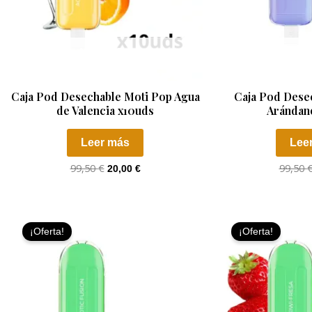
AGOTADO
AGO
Caja Pod Desechable Moti Pop Agua
Caja Pod Dese
de Valencia x10uds
Arándan
Leer más
Lee
99,50
€
99,50
20,00
€
El
El
precio
precio
¡Oferta!
¡Oferta!
original
actual
era:
es:
99,50 €.
20,00 €.