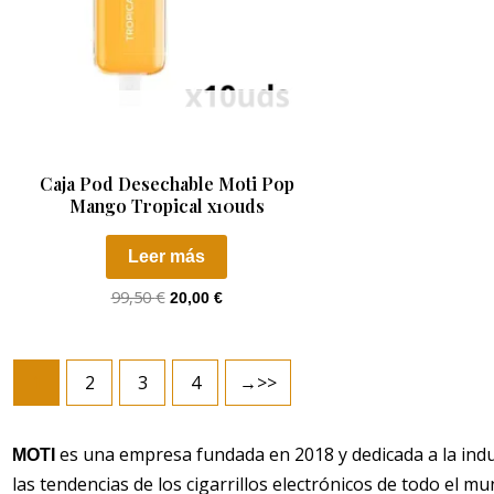
AGOTADO
Caja Pod Desechable Moti Pop
Mango Tropical x10uds
Leer más
99,50
€
20,00
€
1
2
3
4
→
es una empresa fundada en 2018 y dedicada a la indust
MOTI
las tendencias de los cigarrillos electrónicos de todo el 