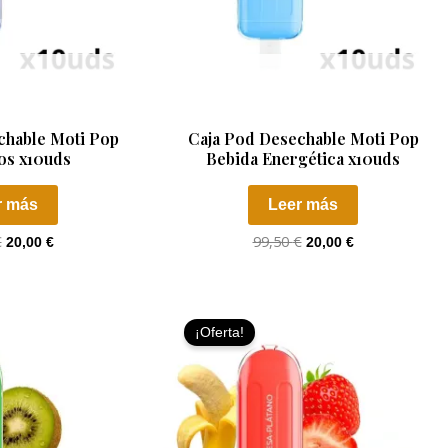
TADO
AGOTADO
chable Moti Pop
Caja Pod Desechable Moti Pop
os x10uds
Bebida Energética x10uds
r más
Leer más
€
99,50
€
20,00
€
20,00
€
El
El
El
El
precio
precio
precio
precio
¡Oferta!
original
actual
original
actual
era:
es:
era:
es:
99,50 €.
20,00 €.
99,50 €.
20,00 €.