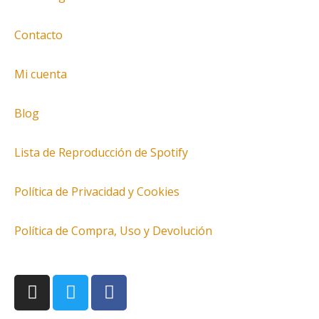
Contacto
Mi cuenta
Blog
Lista de Reproducción de Spotify
Política de Privacidad y Cookies
Política de Compra, Uso y Devolución
I
T
F
n
w
a
s
i
c