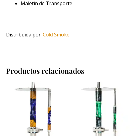
Maletín de Transporte
Distribuida por:
Cold Smoke
.
Productos relacionados
Este
Este
producto
pro
tiene
tien
múltiples
múlt
variantes.
vari
Las
Las
opciones
opci