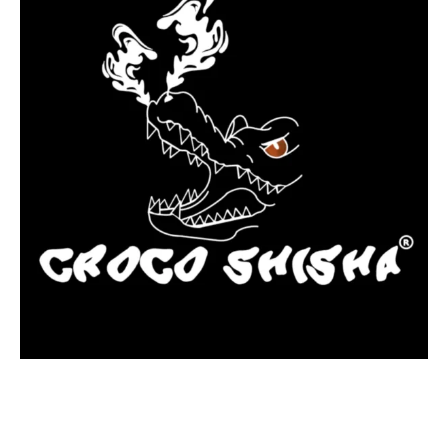
más Somos una tienda física y online especializada en la venta
de cachimbas, pods y accesorios premium.