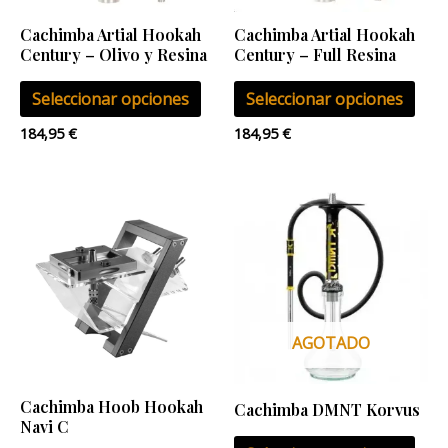
se
se
Cachimba Artial Hookah
Cachimba Artial Hookah
pueden
pue
Century – Olivo y Resina
Century – Full Resina
elegir
eleg
Seleccionar opciones
Seleccionar opciones
en
en
la
la
184,95
€
184,95
€
página
pág
de
de
Este
producto
pro
pro
tien
múlt
vari
Las
AGOTADO
opci
se
Cachimba Hoob Hookah
Cachimba DMNT Korvus
pue
Navi C
eleg