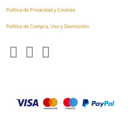
Política de Privacidad y Cookies
Política de Compra, Uso y Devolución
I
T
F
n
w
a
s
i
c
t
t
e
a
t
b
g
e
o