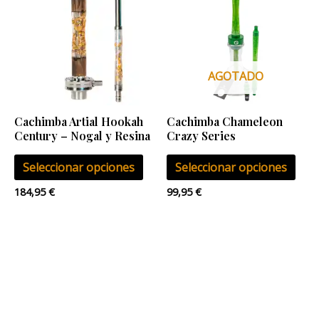
tiene
tien
múltiples
múlt
variantes.
vari
Las
Las
AGOTADO
opciones
opci
se
se
Cachimba Artial Hookah
Cachimba Chameleon
pueden
pue
Century – Nogal y Resina
Crazy Series
elegir
eleg
Seleccionar opciones
Seleccionar opciones
en
en
la
la
184,95
€
99,95
€
página
pág
de
de
producto
pro