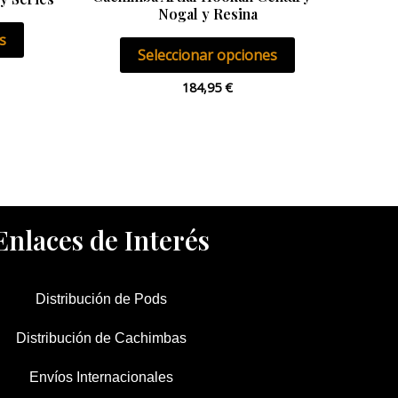
Nogal y Resina
página
página
s
de
de
Seleccionar opciones
producto
producto
184,95
€
Enlaces de Interés
Distribución de Pods
Distribución de Cachimbas
Envíos Internacionales