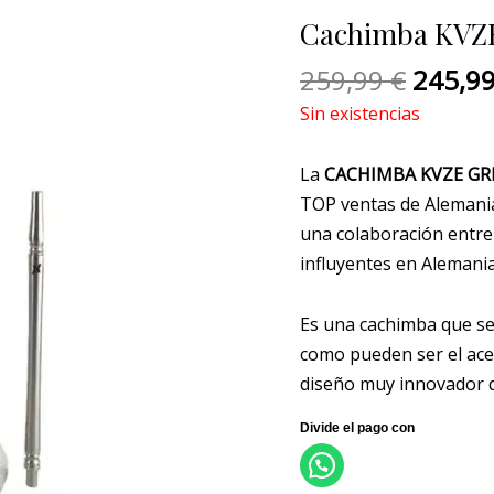
origina
Cachimba KVZE
era:
259,99
259,99
€
245,9
Sin existencias
La
CACHIMBA KVZE GR
TOP ventas de Alemania
una colaboración entre
influyentes en Alemania
Es una cachimba que se 
como pueden ser el ace
diseño muy innovador d