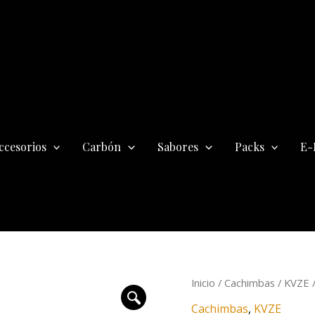
ccesorios
Carbón
Sabores
Packs
E-
El
Inicio
/
Cachimbas
/
KVZE
/
precio
Cachimbas
,
KVZE