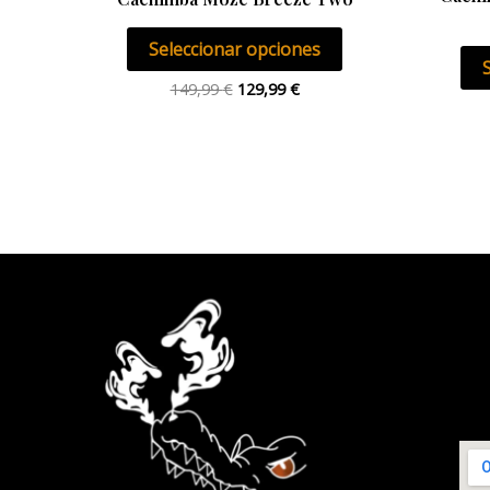
página
Seleccionar opciones
de
producto
149,99
€
129,99
€