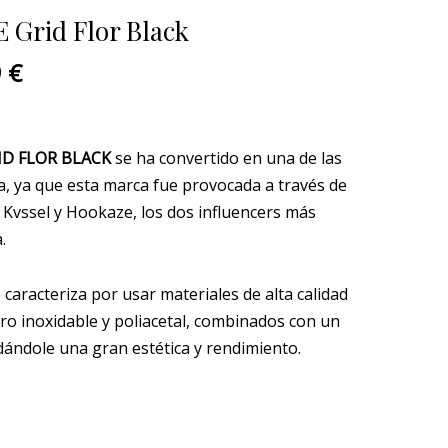
l
actual
 Grid Flor Black
es:
 €.
245,99 €.
9
€
ID FLOR
BLACK
se ha convertido en una de las
, ya que esta marca fue provocada a través de
 Kvssel y Hookaze, los dos influencers más
.
caracteriza por usar materiales de alta calidad
ro inoxidable y poliacetal, combinados con un
ándole una gran estética y rendimiento.