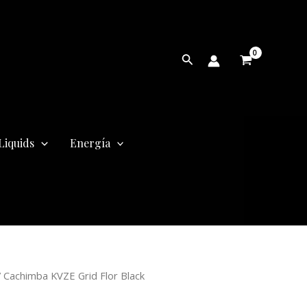
Buscar
Liquids
Energía
El
 Cachimba KVZE Grid Flor Black
precio