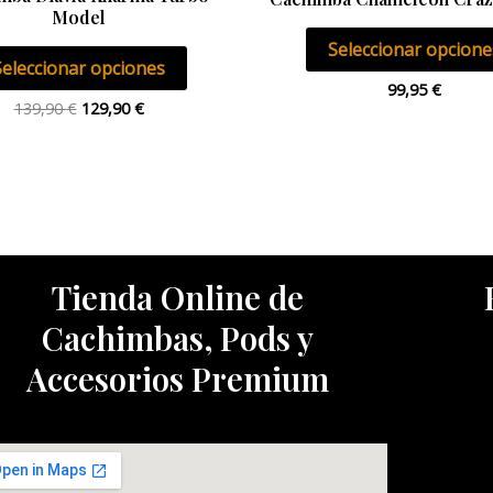
Model
página
Seleccionar opcione
de
Seleccionar opciones
producto
99,95
€
139,90
€
129,90
€
Tienda Online de
Cachimbas, Pods y
Accesorios Premium