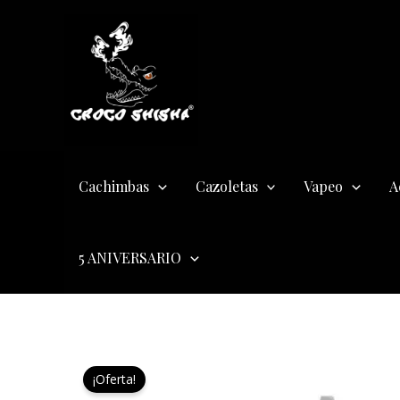
Ir
al
contenido
Cachimbas
Cazoletas
Vapeo
A
5 ANIVERSARIO
¡Oferta!