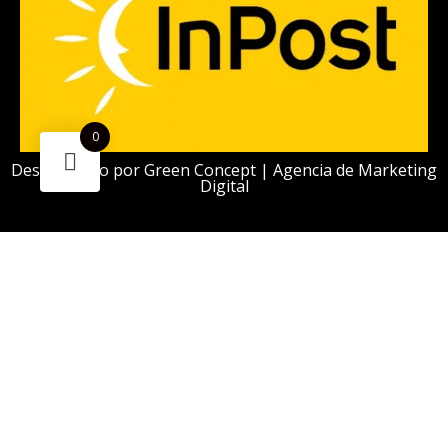
0
Desarrollado por
Green Concept | Agencia de Marketing
Digital
¿Necesitas ayuda?
Escanea el código
Funciona gracias a Green Concept
¡Ahorra -5%! Este
Cachimba KVZE Grid Flor Purple
puede ser
tuyo solo por
245,99 €
.
Si tienes alguna duda, pregúntanos.
Abrir chat