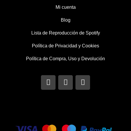
Mi cuenta
Blog
Lista de Reproducción de Spotify
Política de Privacidad y Cookies
Política de Compra, Uso y Devolución
I
T
F
n
w
a
s
i
c
t
t
e
a
t
b
g
e
o
r
r
o
a
k