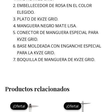
EMBELLECEDOR DE ROSA EN EL COLOR
ELEGIDO.
PLATO DE KVZE GRID.
MANGUERA NEGRO MATE LISA.
CONECTOR DE MANGUERA ESPECIAL PARA
KVZE GRID.
BASE MOLDEADA CON ENGANCHE ESPECIAL
PARA LA KVZE GRID.
BOQUILLA DE MANGUERA DE KVZE GRID.
Productos relacionados
El
El
El
El
Este
Este
precio
precio
precio
precio
¡Oferta!
¡Oferta!
¡Oferta!
¡Oferta!
producto
pro
original
actual
original
actual