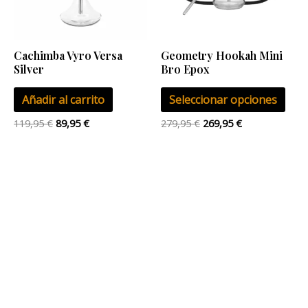
Las
opci
se
Cachimba Vyro Versa
Geometry Hookah Mini
pue
Silver
Bro Epox
eleg
Añadir al carrito
Seleccionar opciones
en
la
119,95
€
89,95
€
279,95
€
269,95
€
pág
de
pro