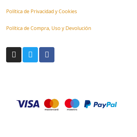
Política de Privacidad y Cookies
Política de Compra, Uso y Devolución
I
T
F
n
w
a
s
i
c
t
t
e
a
t
b
g
e
o
r
r
o
a
k
m