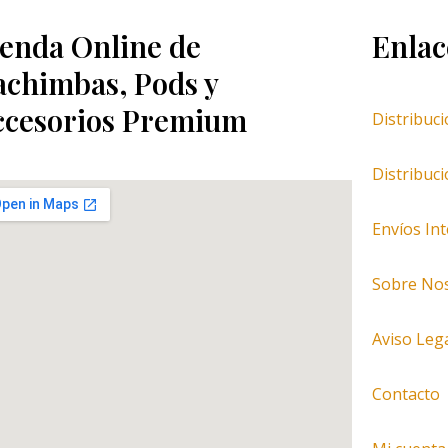
ienda Online de
Enlac
achimbas, Pods y
ccesorios Premium
Distribuc
Distribuc
Envíos In
Sobre No
Aviso Leg
Contacto