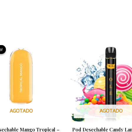
El
El
precio
precio
a!
a!
original
actual
era:
es:
9,95 €.
3,00 €.
AGOTADO
AGOTADO
echable Mango Tropical –
Pod Desechable Candy La