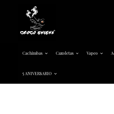
Ir
al
contenido
Cachimbas
Cazoletas
Vapeo
A
5 ANIVERSARIO