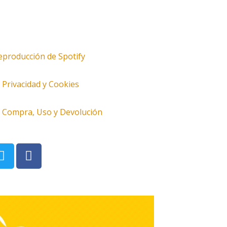
Reproducción de Spotify
e Privacidad y Cookies
de Compra, Uso y Devolución
T
F
w
a
i
c
t
e
t
b
e
o
r
o