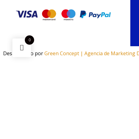
0
Desarrollado por
Green Concept | Agencia de Marketing D
¿Necesitas ayuda?
Escanea el código
Funciona gracias a Green Concept
¡Este
Pod Desechable Voom Iris Mini Peach Ice
puede ser tu
Si tienes alguna duda, pregúntanos.
Abrir chat