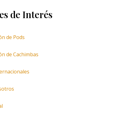
es de Interés
ión de Pods
ión de Cachimbas
ternacionales
sotros
al