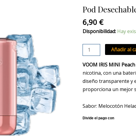
Voom
Pod Desechable
Iris
Mini
6,90
€
Peach
Disponibilidad:
Hay exis
Ice
cantidad
Añadir al c
VOOM IRIS MINI Peach
nicotina, con una bater
diseño transparente y e
proporciona un mejor s
Sabor: Melocotón Hela