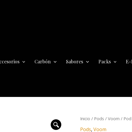
ccesorios
Carbón
Sabores
Packs
E-
Pod
Inicio
/
Pods
/
Voom
/ Pod 
Desechable
Pods
,
Voom