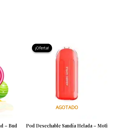
El
El
precio
precio
¡Oferta!
¡Oferta!
original
actual
era:
es:
9,95 €.
3,00 €.
AGOTADO
nd – Bud
Pod Desechable Sandía Helada – Moti