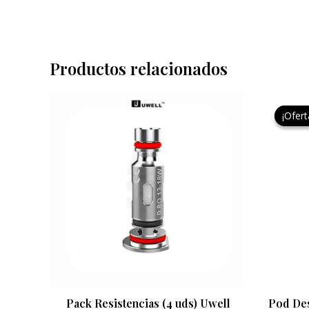
Productos relacionados
¡Ofert
¡Ofert
Pack Resistencias (4 uds) Uwell
Pod Des