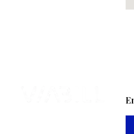
venta de cachimbas, pods y accesorios premium.
Contamos con más de 4 años de experiencia en el sector y
con varios negocios adheridos a nuestra área de
distribución.
Estamos ubicados en Paseo de Gala, 4, Illescas, 45200,
Toledo.
E