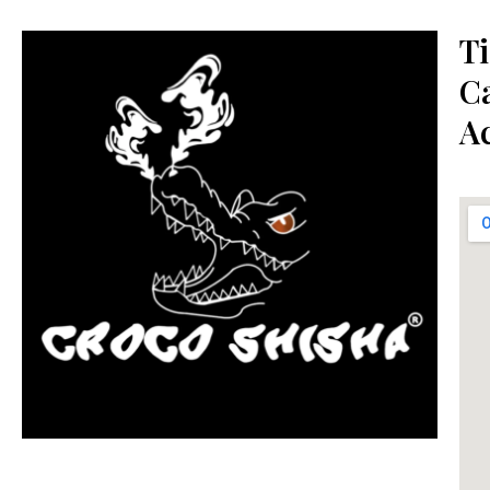
T
C
A
más Somos una tienda física y online especializada en la