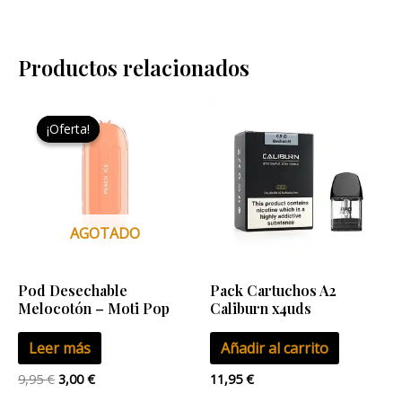
Productos relacionados
El
El
precio
precio
¡Oferta!
¡Oferta!
original
actual
era:
es:
9,95 €.
3,00 €.
AGOTADO
Pod Desechable
Pack Cartuchos A2
Melocotón – Moti Pop
Caliburn x4uds
Leer más
Añadir al carrito
9,95
€
3,00
€
11,95
€