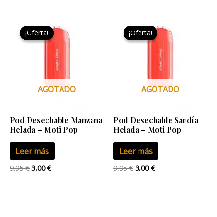
El
El
El
El
precio
precio
precio
precio
¡Oferta!
¡Oferta!
¡Oferta!
¡Oferta!
original
actual
original
actual
era:
es:
era:
es:
9,95 €.
3,00 €.
9,95 €.
3,00 €.
AGOTADO
AGOTADO
Pod Desechable Manzana
Pod Desechable Sandía
Helada – Moti Pop
Helada – Moti Pop
Leer más
Leer más
9,95
€
3,00
€
9,95
€
3,00
€