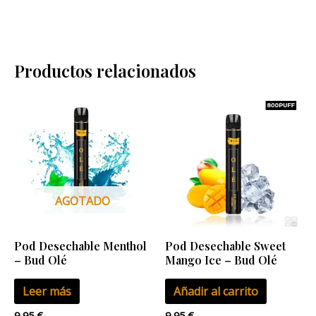
Productos relacionados
AGOTADO
Pod Desechable Menthol
Pod Desechable Sweet
– Bud Olé
Mango Ice – Bud Olé
Leer más
Añadir al carrito
9,95
€
9,95
€