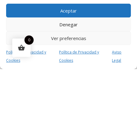
Aceptar
Denegar
Ver preferencias
0
Desarrollado por
Green Concept | Agencia de Marketing
Política de Privacidad y
Política de Privacidad y
Aviso
Digital
Cookies
Cookies
Legal
¿Necesitas ayuda?
Funciona gracias a Green Concept
¡Este
Pod Desechable Pink Grapefruit - Bud Olé Pocket
puede ser tuyo solo por
9,95 €
!
Si tienes alguna duda, pregúntanos.
Abrir chat