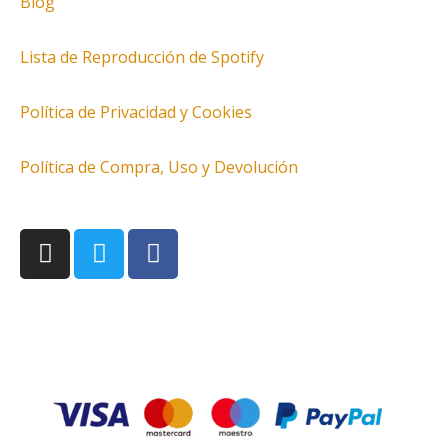
Blog
Lista de Reproducción de Spotify
Política de Privacidad y Cookies
Política de Compra, Uso y Devolución
I
T
F
n
w
a
s
i
c
t
t
e
a
t
b
g
e
o
r
r
o
a
k
m