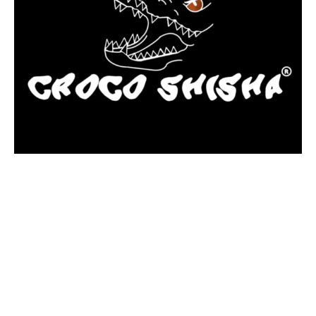
más Somos una tienda física y online especializada en la venta
de cachimbas, pods y accesorios premium.
Contamos con más de 4 años de experiencia en el sector y con
varios negocios adheridos a nuestra área de distribución.
Estamos ubicados en Paseo de Gala, 4, Illescas, 45200, Toledo.