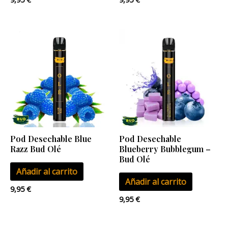
Pod Desechable Blue
Pod Desechable
Razz Bud Olé
Blueberry Bubblegum –
Bud Olé
Añadir al carrito
Añadir al carrito
9,95
€
9,95
€