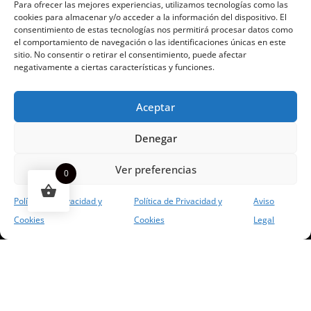
Para ofrecer las mejores experiencias, utilizamos tecnologías como las
cookies para almacenar y/o acceder a la información del dispositivo. El
consentimiento de estas tecnologías nos permitirá procesar datos como
el comportamiento de navegación o las identificaciones únicas en este
Funciona gracias a Green Concept
sitio. No consentir o retirar el consentimiento, puede afectar
negativamente a ciertas características y funciones.
¡Este
Plato Cascada Mini Khalifa
puede
Aceptar
ser tuyo solo por
9,99 €
!
Denegar
Si tienes alguna duda, pregúntanos.
Ver preferencias
0
Abrir chat
Política de Privacidad y
Política de Privacidad y
Aviso
Cookies
Cookies
Legal