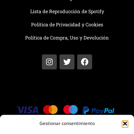
Lista de Reproducción de Spotify
Política de Privacidad y Cookies
Política de Compra, Uso y Devolución
I
T
F
n
w
a
s
i
c
t
t
e
a
t
b
g
e
o
r
r
o
a
k
m
Gestionar consentimiento