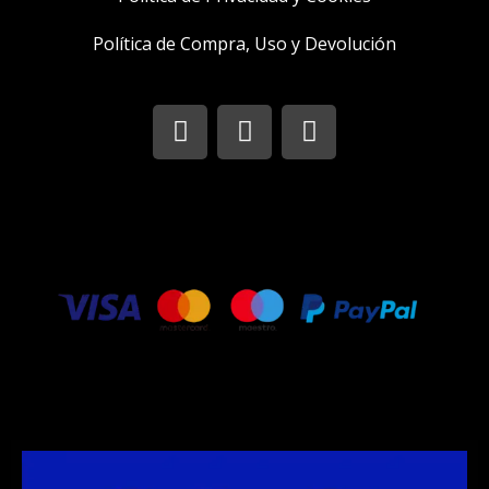
Política de Compra, Uso y Devolución
I
T
F
n
w
a
s
i
c
t
t
e
a
t
b
g
e
o
r
r
o
a
k
m