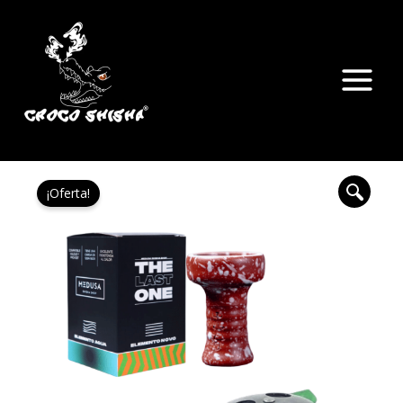
Ir
Main
al
Menu
contenido
El
El
Pack
precio
precio
¡Oferta!
Cazoleta
original
actual
Provost
era:
es:
cantidad
27,90 €.
19,90 €.