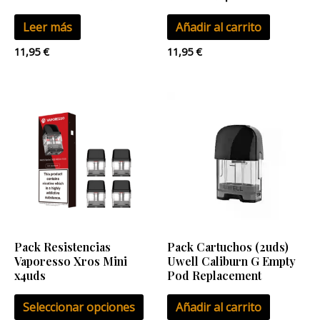
Leer más
Añadir al carrito
11,95
€
11,95
€
Este
producto
tiene
múltiples
variantes.
Las
opciones
se
Pack Resistencias
Pack Cartuchos (2uds)
pueden
Vaporesso Xros Mini
Uwell Caliburn G Empty
elegir
x4uds
Pod Replacement
en
Seleccionar opciones
Añadir al carrito
la