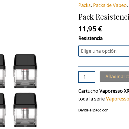
Vaporesso
Packs
,
Packs de Vapeo
,
Xros
Pack Resistenc
Mini
x4uds
11,95
€
cantidad
Resistencia
Añadir al c
Cartucho
Vaporesso X
toda la serie
Vaporess