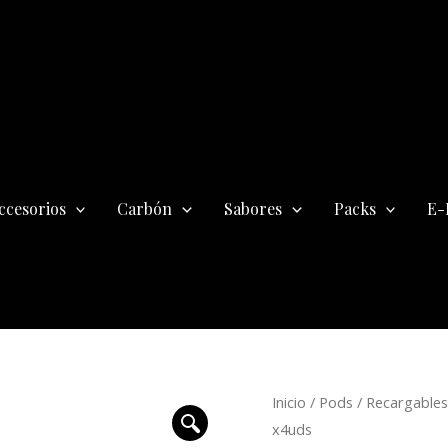
ccesorios
Carbón
Sabores
Packs
E-
Pack
Inicio
/
Pods
/
Recargables
Resistencias
x4uds