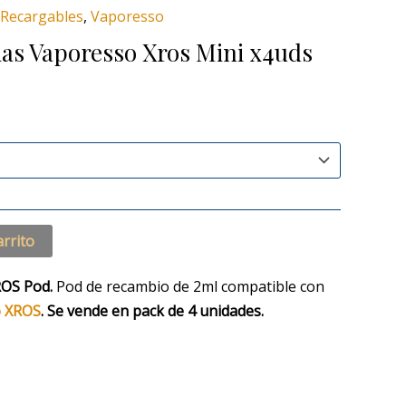
Recargables
,
Vaporesso
ias Vaporesso Xros Mini x4uds
arrito
ROS Pod.
Pod de recambio de 2ml compatible con
o XROS
. Se vende en pack de 4 unidades.