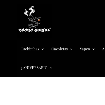
Ir
al
contenido
Cachimbas
Cazoletas
Vapeo
A
5 ANIVERSARIO