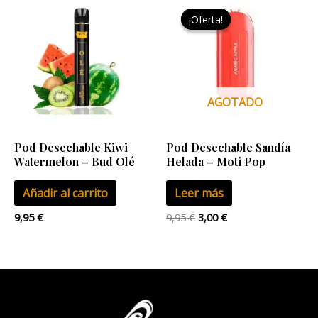
precio
precio
¡Oferta!
¡Oferta!
original
actual
era:
es:
9,95 €.
3,00 €.
AGOTADO
Pod Desechable Kiwi
Pod Desechable Sandía
Watermelon – Bud Olé
Helada – Moti Pop
Añadir al carrito
Leer más
9,95
€
9,95
€
3,00
€