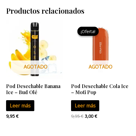
Productos relacionados
El
El
precio
precio
¡Oferta!
¡Oferta!
original
actual
era:
es:
9,95 €.
3,00 €.
AGOTADO
AGOTADO
Pod Desechable Banana
Pod Desechable Cola Ice
Ice – Bud Olé
– Moti Pop
Leer más
Leer más
9,95
€
9,95
€
3,00
€
El
El