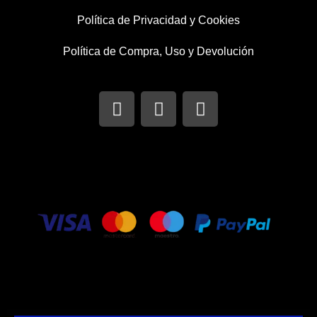
Política de Privacidad y Cookies
Política de Compra, Uso y Devolución
I
T
F
n
w
a
s
i
c
t
t
e
a
t
b
g
e
o
r
r
o
a
k
m