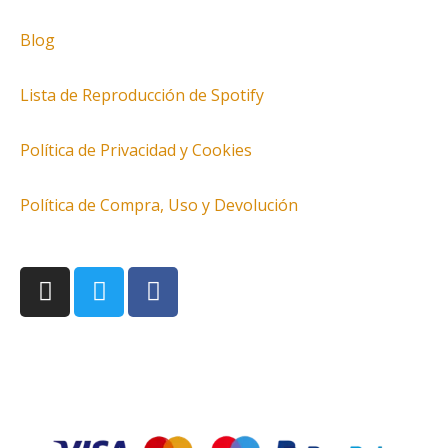
Blog
Lista de Reproducción de Spotify
Política de Privacidad y Cookies
Política de Compra, Uso y Devolución
I
T
F
n
w
a
s
i
c
t
t
e
a
t
b
g
e
o
r
r
o