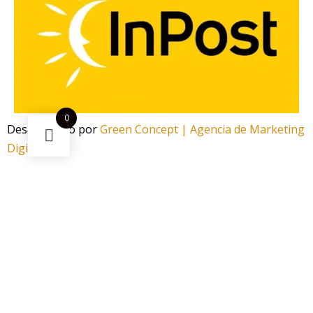
0
Desarrollado por
Green Concept | Agencia de Marketing
Digital
¿Necesitas ayuda?
Escanea el código
Funciona gracias a Green Concept
¡Ahorra -15%! Este
Pack Antiguarrxs Limpieza
puede ser
tuyo solo por
12,75 €
.
Si tienes alguna duda, pregúntanos.
Abrir chat