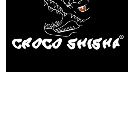
más Somos una tienda física y online especializada en la venta
de cachimbas, pods y accesorios premium.
Contamos con más de 4 años de experiencia en el sector y con
varios negocios adheridos a nuestra área de distribución.
Estamos ubicados en Paseo de Gala, 4, Illescas, 45200, Toledo.