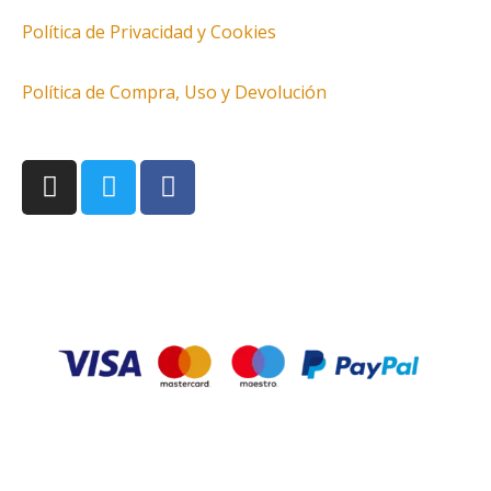
Política de Privacidad y Cookies
Política de Compra, Uso y Devolución
I
T
F
n
w
a
s
i
c
t
t
e
a
t
b
g
e
o
r
r
o
a
k
m