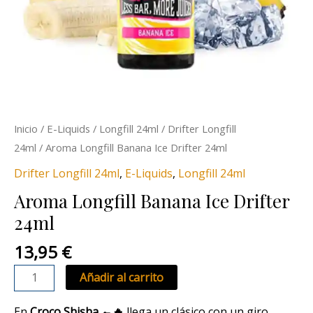
Inicio
/
E-Liquids
/
Longfill 24ml
/
Drifter Longfill
24ml
/ Aroma Longfill Banana Ice Drifter 24ml
Drifter Longfill 24ml
,
E-Liquids
,
Longfill 24ml
Aroma Longfill Banana Ice Drifter
24ml
13,95
€
Añadir al carrito
En
Croco Shisha 🐊🔥
llega un clásico con un giro