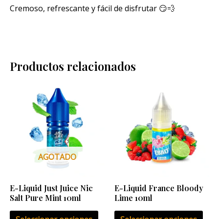
Cremoso, refrescante y fácil de disfrutar 😏💨
Productos relacionados
Rango
Este
Este
de
producto
pro
precios:
desde
tiene
tien
6,40 €
múltiples
múlt
hasta
6,90 €
variantes.
vari
Las
Las
AGOTADO
opciones
opci
se
se
E-Liquid Just Juice Nic
E-Liquid France Bloody
pueden
pue
Salt Pure Mint 10ml
Lime 10ml
elegir
eleg