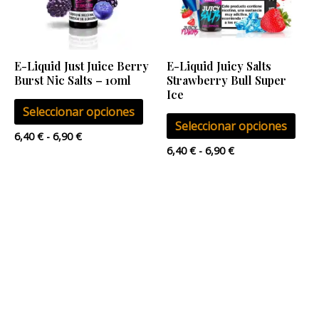
Las
Las
opciones
opci
se
se
E-Liquid Just Juice Berry
E-Liquid Juicy Salts
pueden
pue
Burst Nic Salts – 10ml
Strawberry Bull Super
elegir
eleg
Ice
Seleccionar opciones
en
en
Seleccionar opciones
la
la
6,40
€
-
6,90
€
página
pág
6,40
€
-
6,90
€
de
de
producto
pro