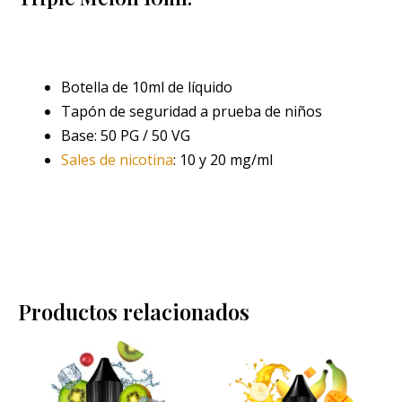
Botella de 10ml de líquido
Tapón de seguridad a prueba de niños
Base: 50 PG / 50 VG
Sales de nicotina
: 10 y 20 mg/ml
Productos relacionados
Rango
Rango
Este
Este
de
de
producto
pro
precios:
precios:
desde
desde
tiene
tien