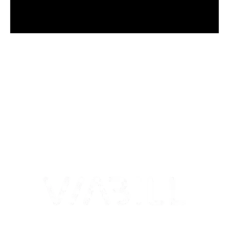
más Somos una tienda física y online especializada en la venta
de cachimbas, pods y accesorios premium.
Contamos con más de 4 años de experiencia en el sector y con
varios negocios adheridos a nuestra área de distribución.
Estamos ubicados en Paseo de Gala, 4, Illescas, 45200, Toledo.