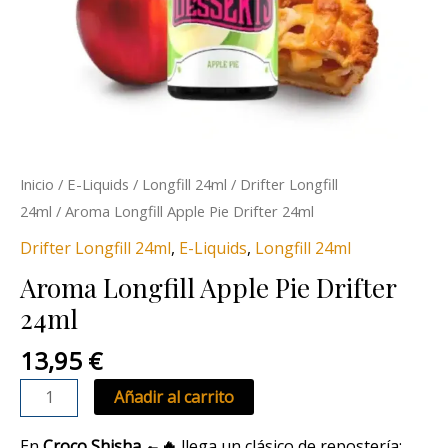
Inicio
/
E-Liquids
/
Longfill 24ml
/
Drifter Longfill
24ml
/ Aroma Longfill Apple Pie Drifter 24ml
Drifter Longfill 24ml
,
E-Liquids
,
Longfill 24ml
Aroma Longfill Apple Pie Drifter
24ml
13,95
€
Añadir al carrito
En
Croco Shisha 🐊🔥
llega un clásico de repostería: