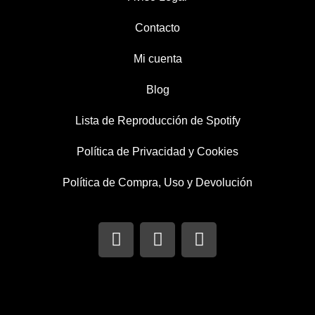
Contacto
Mi cuenta
Blog
Lista de Reproducción de Spotify
Política de Privacidad y Cookies
Política de Compra, Uso y Devolución
I
T
F
n
w
a
s
i
c
t
t
e
a
t
b