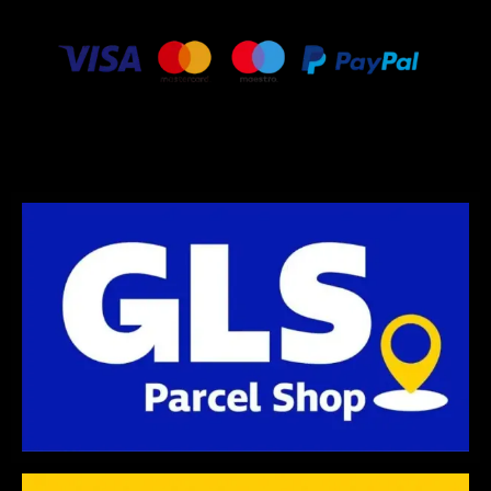
g
e
o
r
r
o
a
k
m