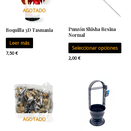
vari
Las
AGOTADO
opci
se
Punzón Shisha Resina
Boquilla 3D Tasmania
pue
Normal
eleg
Leer más
Seleccionar opciones
en
7,50
€
la
2,00
€
pág
de
pro
AGOTADO