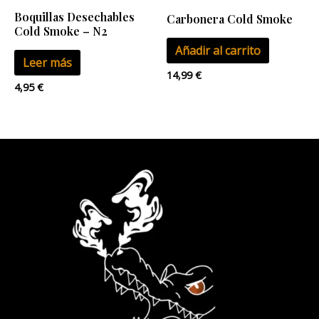
Boquillas Desechables
Carbonera Cold Smoke
Cold Smoke – N2
Añadir al carrito
Leer más
14,99
€
4,95
€