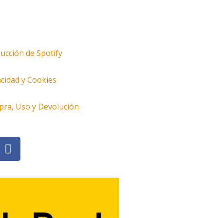
ucción de Spotify
acidad y Cookies
pra, Uso y Devolución
F
a
c
e
b
o
o