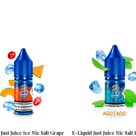
Rango
Este
de
producto
precios:
desde
tiene
6,40 €
múltiples
hasta
6,90 €
variantes.
Las
opciones
se
pueden
AGOTADO
elegir
en
Just Juice Ice Nic Salt Grape
E-Liquid Just Juice Nic Salt
la