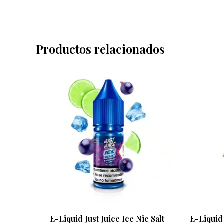
Productos relacionados
Rango
Este
de
producto
precios:
desde
tiene
6,40 €
múltiples
hasta
6,90 €
variantes.
Las
opciones
se
pueden
elegir
en
E-Liquid Just Juice Ice Nic Salt
E-Liquid 
la