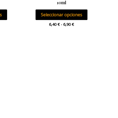
10ml
página
página
de
de
s
Seleccionar opciones
producto
producto
6,40
€
-
6,90
€