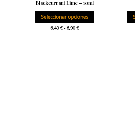
Blackcurrant Lime – 10ml
página
de
Seleccionar opciones
producto
6,40
€
-
6,90
€