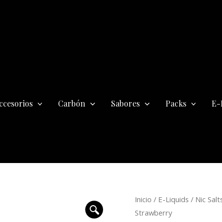
ccesorios
Carbón
Sabores
Packs
E-
R
E-
Inicio
/
E-Liquids
/
Nic Salt
d
Liquid
Strawberry