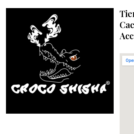
Tie
Cac
Acc
más Somos una tienda física y online especializada en la
venta de cachimbas, pods y accesorios premium.