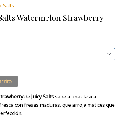
recios:
c Salts
esde
 Salts Watermelon Strawberry
,40 €
asta
,90 €
arrito
trawberry
de
Juicy Salts
sabe a una clásica
fresca con fresas maduras, que arroja matices que
erfección.