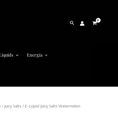
Buscar
Liquids
Energía
ango
s
/
Juicy Salts
/ E-Liquid Juicy Salts Watermelon
e