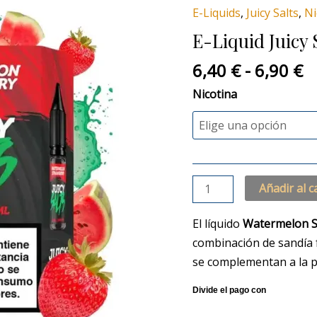
p
Juicy
E-Liquids
,
Juicy Salts
,
Ni
d
Salts
E-Liquid Juicy
6
Watermelon
h
Strawberry
6,40
€
-
6,90
€
6
cantidad
Nicotina
Añadir al c
El líquido
Watermelon S
combinación de sandía 
se complementan a la p