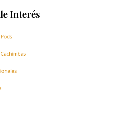
de Interés
e Pods
e Cachimbas
ionales
s