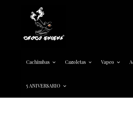
Ir
al
contenido
Cachimbas
Cazoletas
Vapeo
A
5 ANIVERSARIO