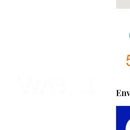
Contamos con más de 4 años de experiencia en el sector
y con varios negocios adheridos a nuestra área de
distribución.
Estamos ubicados en Paseo de Gala, 4, Illescas, 45200,
Toledo.
Env