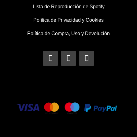
Lista de Reproducción de Spotify
Política de Privacidad y Cookies
Política de Compra, Uso y Devolución
I
T
F
n
w
a
s
i
c
t
t
e
a
t
b
g
e
o
r
r
o
a
k
m