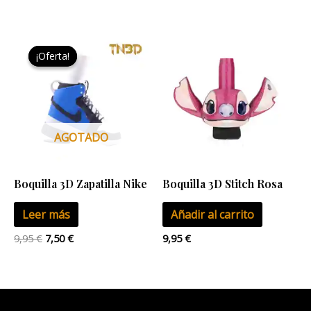
pág
de
El
El
pro
precio
precio
¡Oferta!
¡Oferta!
original
actual
era:
es:
9,95 €.
7,50 €.
AGOTADO
Boquilla 3D Zapatilla Nike
Boquilla 3D Stitch Rosa
Leer más
Añadir al carrito
9,95
€
7,50
€
9,95
€