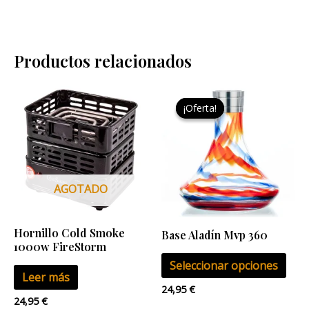
Productos relacionados
Este
¡Oferta!
¡Oferta!
pro
tien
múlt
vari
Las
AGOTADO
opci
se
Hornillo Cold Smoke
Base Aladín Mvp 360
pue
1000w FireStorm
eleg
Seleccionar opciones
Leer más
en
24,95
€
la
24,95
€